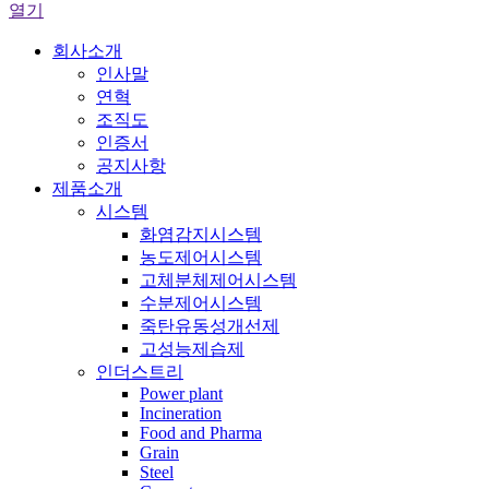
열기
회사소개
인사말
연혁
조직도
인증서
공지사항
제품소개
시스템
화염감지시스템
농도제어시스템
고체분체제어시스템
수분제어시스템
죽탄유동성개선제
고성능제습제
인더스트리
Power plant
Incineration
Food and Pharma
Grain
Steel