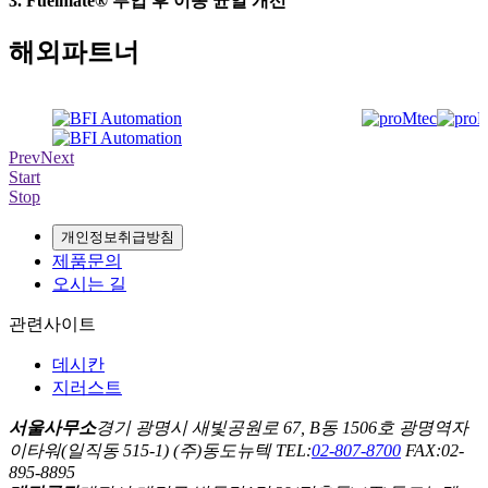
3. Fuelmate® 투입 후 이송 균일 개선
해외파트너
Prev
Next
Start
Stop
개인정보취급방침
제품문의
오시는 길
관련사이트
데시칸
지러스트
서울사무소
경기 광명시 새빛공원로 67, B동 1506호 광명역자
이타워(일직동 515-1) (주)동도뉴텍 TEL:
02-807-8700
FAX:02-
895-8895