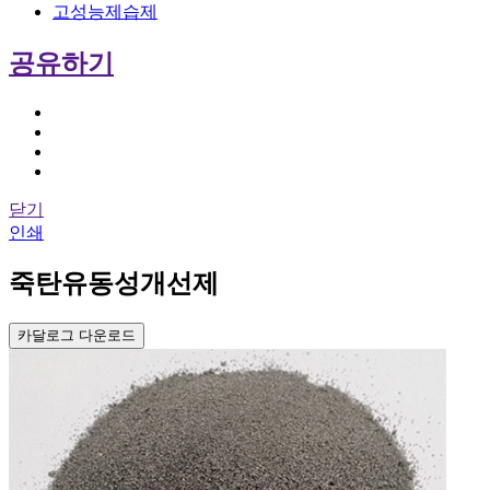
고성능제습제
공유하기
닫기
인쇄
죽탄유동성개선제
카달로그 다운로드