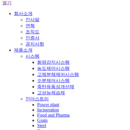
열기
회사소개
인사말
연혁
조직도
인증서
공지사항
제품소개
시스템
화염감지시스템
농도제어시스템
고체분체제어시스템
수분제어시스템
죽탄유동성개선제
고성능제습제
인더스트리
Power plant
Incineration
Food and Pharma
Grain
Steel